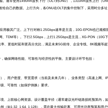
。通常使用1490nm波长下行（OLT到ONU），1310nm波长上行（O
提取发给自己的数据。上行方向，各ONU在OLT的集中控制下，采用时分多
极其广泛。上下行对称1.25Gbps速率是主流，10G-EPON也已规模
DM等）。下行2.5Gbps，上行1.25Gbps是主流，XG-PON（10
更高速率、更低时延和更高分光比，满足未来5G前传、企业专线、8K视频等
计，确保网络性能、可靠性与经济性的平衡。主要设计环节包括：
、用户密度、带宽需求（当前及未来几年）、业务类型（高速上网、IPT
等级、可靠性（如保护倒换）要求。
、上联核心网资源。设计覆盖半径（通常建议光纤链路损耗预算内，如GPON 
如1:32, 1:64, 1:128），需在最大传输距离、可用光功率预算