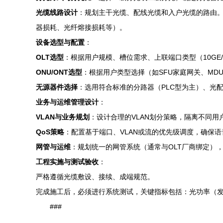
光缆线路设计
：规划主干光缆、配线光缆和入户光缆的路由。
器损耗、光纤熔接损耗等）。
设备选型与配置
：
OLT选型
：根据用户规模、槽位需求、上联端口类型（10GE/
ONU/ONT选型
：根据用户类型选择（如SFU家庭网关、MDU楼
无源器件选择
：选用符合标准的分路器（PLC型为主）、光配线
业务与运维管理设计
：
VLAN与业务规划
：设计合理的VLAN划分策略，隔离不同
QoS策略
：配置基于端口、VLAN或流的优先级调度，确保
网管与运维
：规划统一的网管系统（通常与OLT厂商绑定）
工程实施与测试验收
：
严格遵循光缆敷设、接续、成端规范。
完成施工后，必须进行系统测试，关键指标包括：光功率（发
###