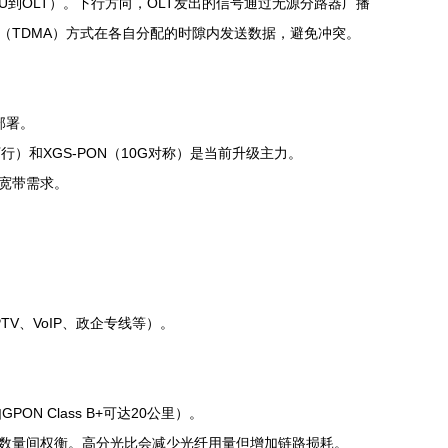
NU到OLT）。下行方向，OLT发出的信号通过无源分路器广播
址（TDMA）方式在各自分配的时隙内发送数据，避免冲突。
部署。
G下行）和XGS-PON（10G对称）是当前升级主力。
超宽带需求。
V、VoIP、政企专线等）。
Class B+可达20公里）。
和用户数量间权衡。高分光比会减少光纤用量但增加链路损耗。