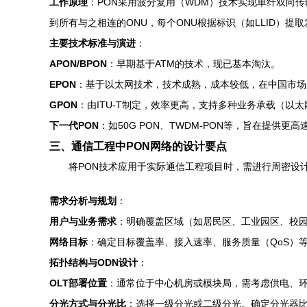
工作原理
：PON采用波分复用（WDM）技术实现单纤双向传输
到所有与之相连的ONU，每个ONU根据标识（如LLID）
主要技术标准与演进
：
APON/BPON
：早期基于ATM的技术，现已基本淘汰。
EPON
：基于以太网技术，技术成熟，成本较低，在中国市场应用
GPON
：由ITU-T制定，效率更高，支持多种业务承载（以太网、T
下一代PON
：如50G PON、TWDM-PON等，旨在提供
三、通信工程中PON网络的设计要点
将PON技术应用于实际通信工程项目时，需进行周密设
需求分析与规划
：
用户与业务需求
：明确覆盖区域（如居民区、工业园区、校园）
网络目标
：确定目标覆盖率、接入速率、服务质量（QoS）
拓扑结构与ODN设计
：
OLT部署位置
：通常位于中心机房或模块局，需考虑供电、环境
分光方式与分光比
：选择一级分光或二级分光。确定分光器比例（