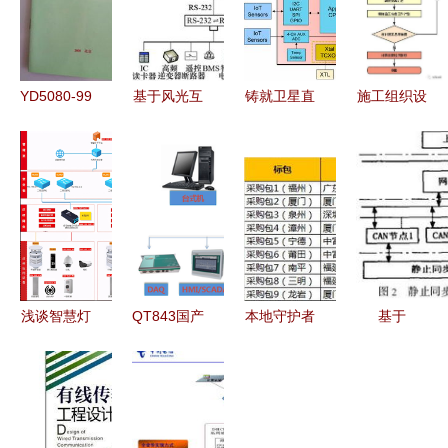
YD5080-99
基于风光互
铸就卫星直
施工组织设
SDH光缆通
补独立直流
连新时代
计编制宝典
信工程网管
微电网的电
Dolphin
通信工程的
系统设计暂
动汽车无线
Design与
设计要点与
行规定在通
充电示范工
Orca公司
实践指南
信工程设计
程通信工程
共创射频
中的核心应
设计方案
SoC通信工
用分析
程设计新篇
浅谈智慧灯
QT843国产
本地守护者
基于
章
杆的通信网
通信管理机
崛起 福建
DS80C390
建设要求
在通信工程
铁塔8590
的双CAN总
中的设计与
万基站代维
线分层分布
实践
项目中标透
式监控系统